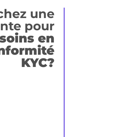
chez une
nte pour
soins en
nformité
KYC?