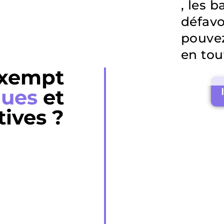
, les 
défavo
pouvez
en tou
 exempt
ques
et
tives ?