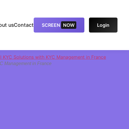
out us
Contact
SCREEN
NOW
Login
C Management in France