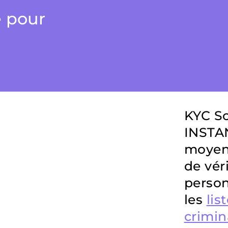
e pour
KYC So
INSTAN
moyenn
de vér
person
les
lis
crimin