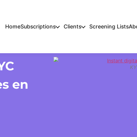
Home
Subscriptions
Clients
Screening Lists
Ab
KYC
KY
es en