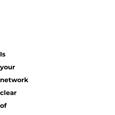
Is
your
network
clear
of